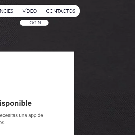
NCIES
VÍDEO
CONTACTOS
LOGIN
isponible
necesitas una app de
ps.