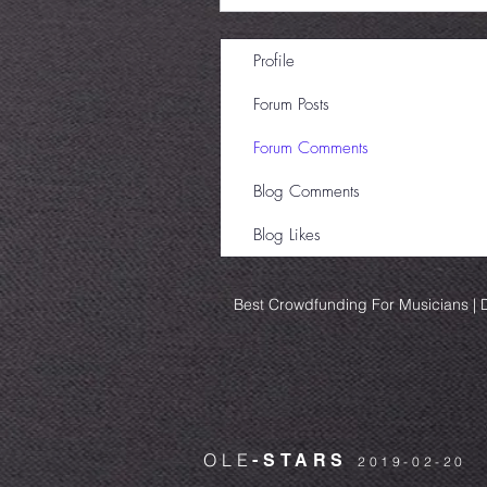
Profile
Forum Posts
Forum Comments
Blog Comments
Blog Likes
Best Crowdfunding For Musicians | D
OLE
-STARS
2019-02-20