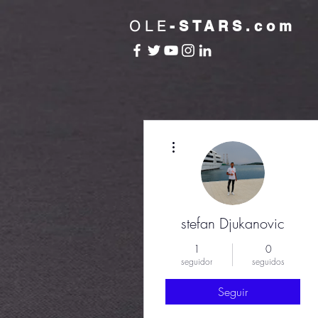
OLE
-STARS.com
Más acciones
stefan Djukanovic
1
0
seguidor
seguidos
Seguir