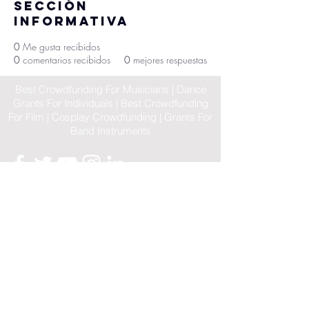
Sección
informativa
0
Me gusta recibidos
0
comentarios recibidos
0
mejores respuestas
Best Crowdfunding For Musicians | Dance
Grants For Individuals | Best Crowdfunding
For Film | Cosplay Crowdfunding | Grants For
Band Instruments
Privacy Policy
OLE
-STARS
2019-02-20
© 2023 by OLE-STARS. Proudly
created with
ViaLife Pte Ltd
Home
|
Sitemap