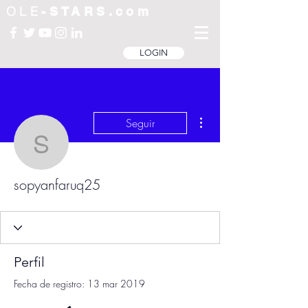
OLE
-STARS.com
LOGIN
Más acciones
Seguir
sopyanfaruq25
sopyanfaruq25
Perfil
Fecha de registro: 13 mar 2019