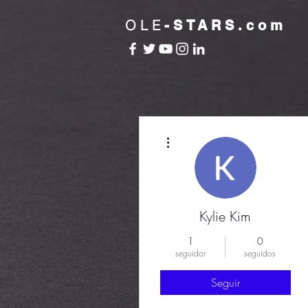
OLE
-STARS.com
Más acciones
Kylie Kim
1
0
seguidor
seguidos
Seguir