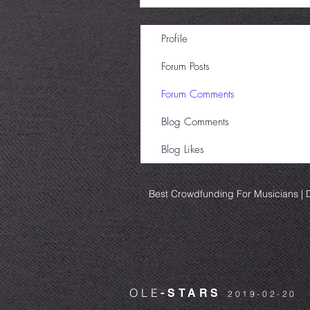
Profile
Forum Posts
Forum Comments
Blog Comments
Blog Likes
Best Crowdfunding For Musicians | D
OLE
-STARS
2019-02-20