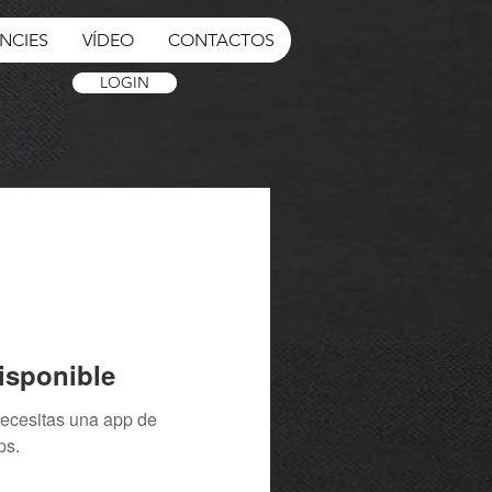
NCIES
VÍDEO
CONTACTOS
LOGIN
isponible
necesitas una app de
ps.