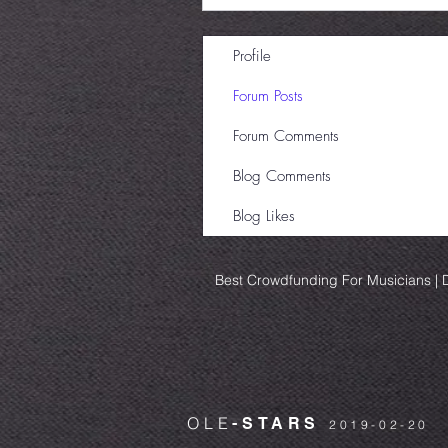
Profile
Forum Posts
Forum Comments
Blog Comments
Blog Likes
Best Crowdfunding For Musicians | D
OLE
-STARS
2019-02-20