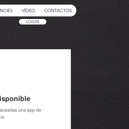
NCIES
VÍDEO
CONTACTOS
LOGIN
isponible
necesitas una app de
ps.