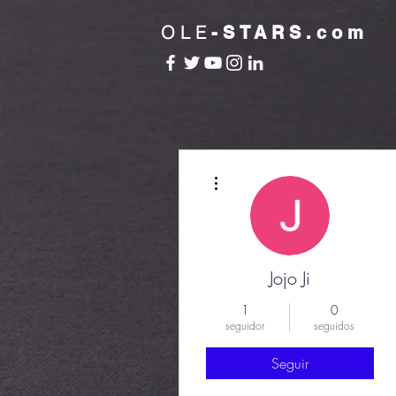
OLE
-STARS.com
Más acciones
Jojo Ji
1
0
seguidor
seguidos
Seguir