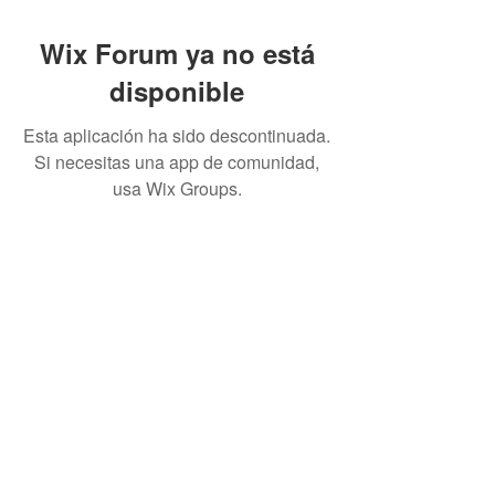
Wix Forum ya no está
disponible
Esta aplicación ha sido descontinuada.
Si necesitas una app de comunidad,
usa Wix Groups.
Best Crowdfunding For Musicians | Dance
Grants For Individuals | Best Crowdfunding
For Film | Cosplay Crowdfunding | Grants For
Band Instruments
Privacy Policy
OLE
-STARS
2019-02-20