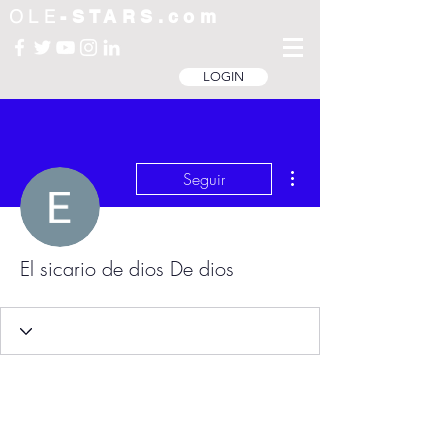
OLE
-STARS.com
LOGIN
Más acciones
Seguir
El sicario de dios De dios