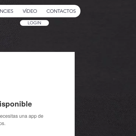
NCIES
VÍDEO
CONTACTOS
LOGIN
isponible
necesitas una app de
ps.