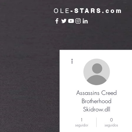
OLE
-STARS.com
Más acciones
Assassins Creed
Brotherhood
Skidrow.dll
1
0
seguidor
seguidos