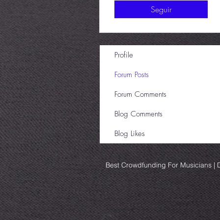
Seguir
Profile
Forum Posts
Forum Comments
Blog Comments
Blog Likes
Best Crowdfunding For Musicians | D