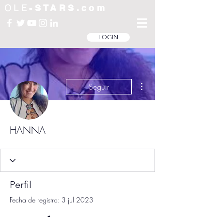
OLE
-STARS.com
LOGIN
Más acciones
Seguir
HANNA
Perfil
Fecha de registro: 3 jul 2023