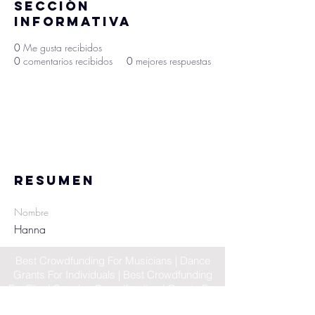
Sección
informativa
0
Me gusta recibidos
0
comentarios recibidos
0
mejores respuestas
Resumen
Nombre
Hanna
Best Crowdfunding For Musicians | Dance
Grants For Individuals | Best Crowdfunding
For Film | Cosplay Crowdfunding | Grants For
Band Instruments